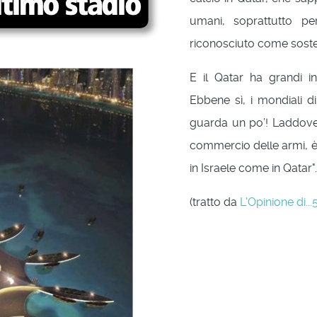
umani, soprattutto per
riconosciuto come sosten
E il Qatar ha grandi int
Ebbene sì, i mondiali d
guarda un po’! Laddove 
commercio delle armi, è d
in Israele come in Qatar".
(tratto da
L'Opinione di..