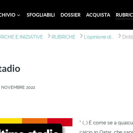
CHIVIO
SFOGLIABILI
DOSSIER
ACQUISTA
RUBRIC
RICHE E INIZIATIVE
RUBRICHE
L'opinione di...
Dirit
stadio
1 NOVEMBRE 2022
" (...) È come se a qualc
calcio in Qatar, che sap