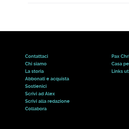
Contattaci
Pax Chri
Chi siamo
Casa pe
La storia
Links uti
Abbonati e acquista
Sostienici
Scrivi ad Alex
Scrivi alla redazione
Collabora