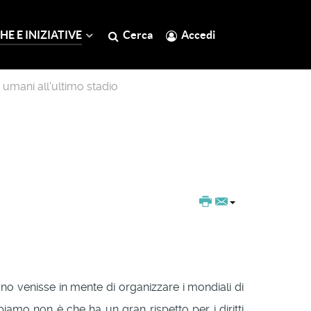
HE E INIZIATIVE
Cerca
Accedi
ti umani all'ultimo stadio
uno venisse in mente di organizzare i mondiali di
piamo non è che ha un gran rispetto per i diritti