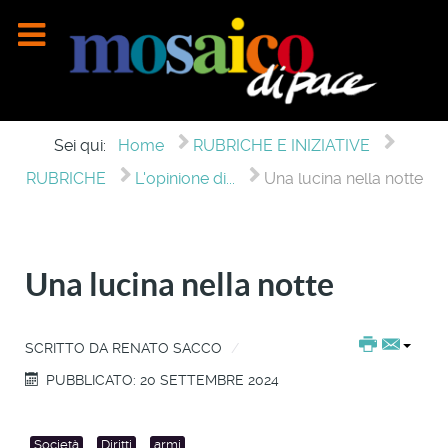
Sei qui:
Home
RUBRICHE E INIZIATIVE
RUBRICHE
L'opinione di...
Una lucina nella notte
Una lucina nella notte
SCRITTO DA
RENATO SACCO
PUBBLICATO: 20 SETTEMBRE 2024
Società
Diritti
armi