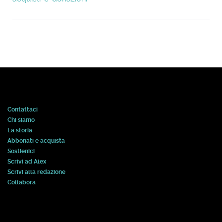
Contattaci
Chi siamo
La storia
Abbonati e acquista
Sostienici
Scrivi ad Alex
Scrivi alla redazione
Collabora