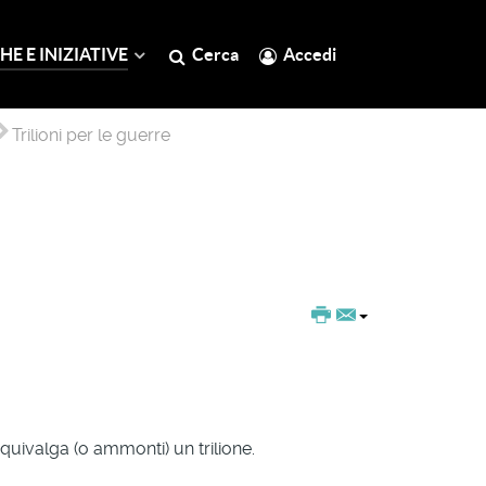
HE E INIZIATIVE
Cerca
Accedi
Trilioni per le guerre
uivalga (o ammonti) un trilione.