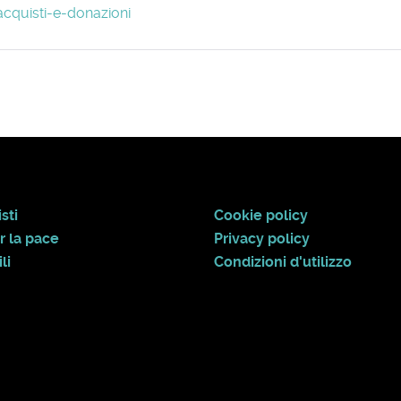
acquisti-e-donazioni
sti
Cookie policy
r la pace
Privacy policy
li
Condizioni d'utilizzo