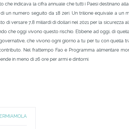
 indicava la cifra annuale che tutti i Paesi destinano alla spesa
 un numero seguito da 18 zeri. Un trilione equivale a un milia
 di versare 7,8 miliardi di dollari nel 2021 per la sicurezza ali
o che oggi vivono questo rischio. Ebbene ad oggi, di quella ci
governative, che vivono ogni giorno a tu per tu con quella tra
 contributo. Nel frattempo Fao e Programma alimentare mond
spende in meno di 26 ore per armi e dintorni.
. FERMIAMOLA