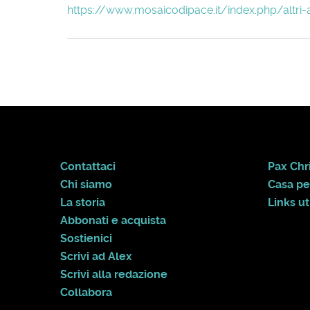
https://www.mosaicodipace.it/index.php/altri-
Contattaci
Pax Chri
Chi siamo
Casa pe
La storia
Links uti
Abbonati e acquista
Sostienici
Scrivi ad Alex
Scrivi alla redazione
Collabora