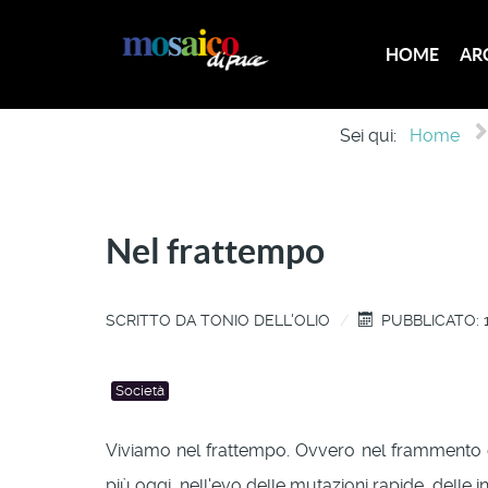
HOME
AR
Sei qui:
Home
Nel frattempo
SCRITTO DA
TONIO DELL'OLIO
PUBBLICATO: 
Società
Viviamo nel frattempo. Ovvero nel frammento 
più oggi, nell'evo delle mutazioni rapide, delle 