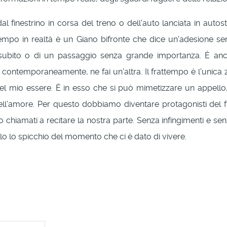
l finestrino in corsa del treno o dell'auto lanciata in autos
ttempo in realtà è un Giano bifronte che dice un'adesione s
ubito o di un passaggio senza grande importanza. È anche
contemporaneamente, ne fai un'altra. Il frattempo è l'unic
ltà del mio essere. È in esso che si può mimetizzare un appe
 dell'amore. Per questo dobbiamo diventare protagonisti del
mo chiamati a recitare la nostra parte. Senza infingimenti e s
lo lo spicchio del momento che ci è dato di vivere.