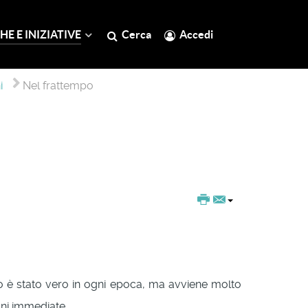
HE E INIZIATIVE
Cerca
Accedi
i
Nel frattempo
 è stato vero in ogni epoca, ma avviene molto
oni immediate.