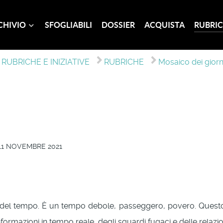
CHIVIO
SFOGLIABILI
DOSSIER
ACQUISTA
RUBRIC
RUBRICHE E INIZIATIVE
RUBRICHE
Mosaico dei giorn
11 NOVEMBRE 2021
del tempo. È un tempo debole, passeggero, povero. Questo
informazioni in tempo reale, degli sguardi fugaci e delle relazi