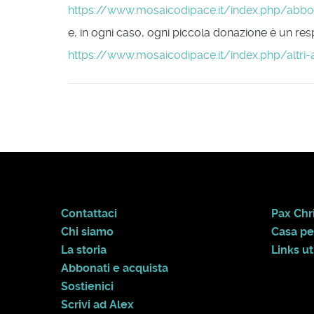
https://www.mosaicodipace.it/index.php/abb
e, in ogni caso, ogni piccola donazione è un respi
https://www.mosaicodipace.it/index.php/altri-
Contattaci
Pax Chri
Chi siamo
Casa pe
La storia
Links uti
Abbonati e acquista
Sostienici
Scrivi ad Alex