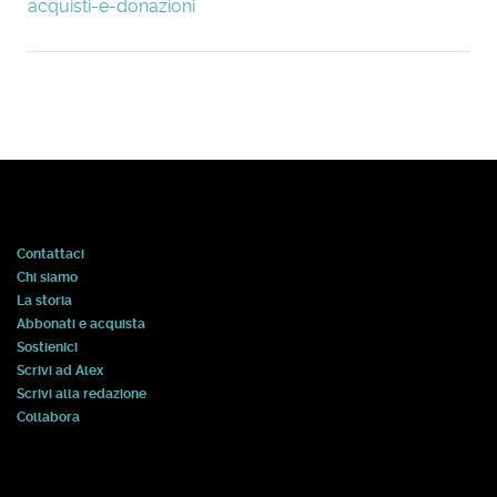
acquisti-e-donazioni
Contattaci
Chi siamo
La storia
Abbonati e acquista
Sostienici
Scrivi ad Alex
Scrivi alla redazione
Collabora