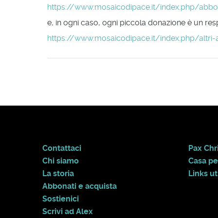
https://www.mosaicodipace.it/index.php/abb
e, in ogni caso, ogni piccola donazione è un respi
https://www.mosaicodipace.it/index.php/altri-
Contattaci
Pax Chri
Chi siamo
Casa pe
La storia
Links uti
Abbonati e acquista
Sostienici
Scrivi ad Alex