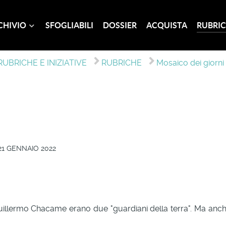
CHIVIO
SFOGLIABILI
DOSSIER
ACQUISTA
RUBRIC
RUBRICHE E INIZIATIVE
RUBRICHE
Mosaico dei giorni
21 GENNAIO 2022
llermo Chacame erano due "guardiani della terra". Ma anche d