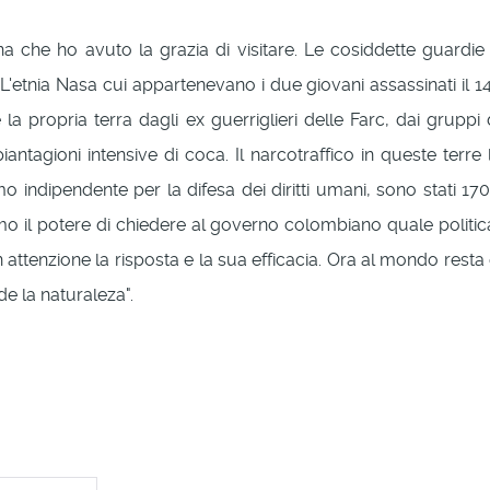
a che ho avuto la grazia di visitare. Le cosiddette guar
L'etnia Nasa cui appartenevano i due giovani assassinati il 14
la propria terra dagli ex guerriglieri delle Farc, dai gruppi d
ntagioni intensive di coca. Il narcotraffico in queste terre l
indipendente per la difesa dei diritti umani, sono stati 170 
simo il potere di chiedere al governo colombiano quale politic
tenzione la risposta e la sua efficacia. Ora al mondo resta di
de la naturaleza".