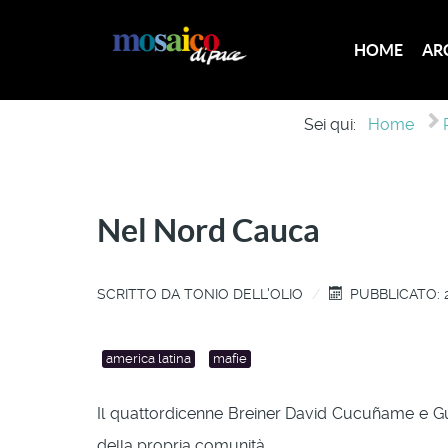
HOME
AR
Sei qui:
Home
Nel Nord Cauca
SCRITTO DA
TONIO DELL'OLIO
PUBBLICATO: 
america latina
mafie
Il quattordicenne Breiner David Cucuñame e Gui
della propria comunità.