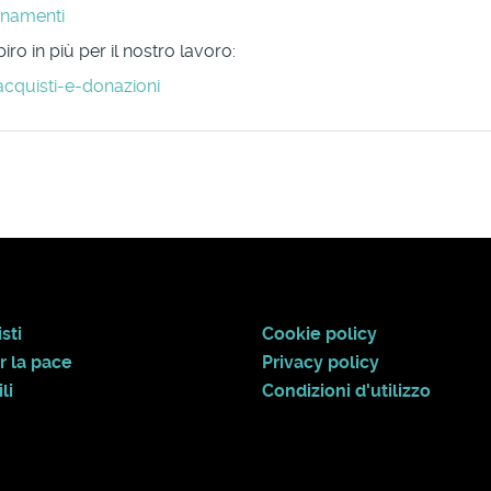
onamenti
ro in più per il nostro lavoro:
acquisti-e-donazioni
sti
Cookie policy
r la pace
Privacy policy
li
Condizioni d'utilizzo