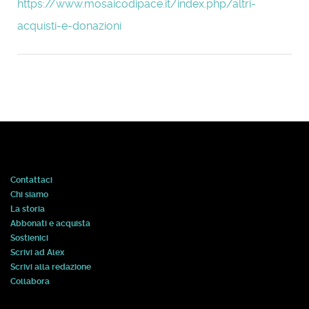
https://www.mosaicodipace.it/index.php/altri-
acquisti-e-donazioni
Contattaci
Chi siamo
La storia
Abbonati e acquista
Sostienici
Scrivi ad Alex
Scrivi alla redazione
Collabora