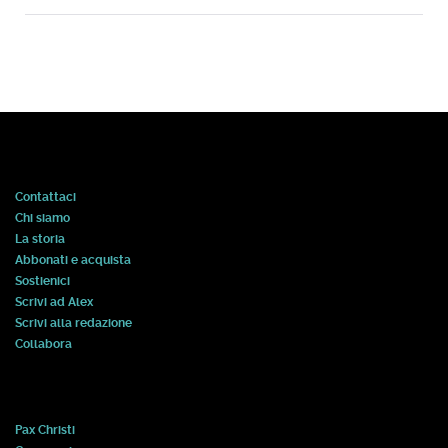
Contattaci
Chi siamo
La storia
Abbonati e acquista
Sostienici
Scrivi ad Alex
Scrivi alla redazione
Collabora
Pax Christi