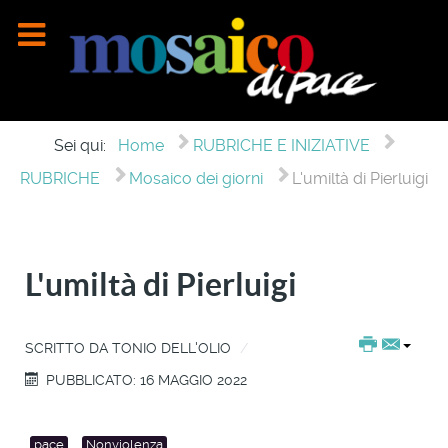
Sei qui:
Home
RUBRICHE E INIZIATIVE
RUBRICHE
Mosaico dei giorni
L'umiltà di Pierluigi
L'umiltà di Pierluigi
SCRITTO DA
TONIO DELL'OLIO
PUBBLICATO: 16 MAGGIO 2022
pace
Nonviolenza