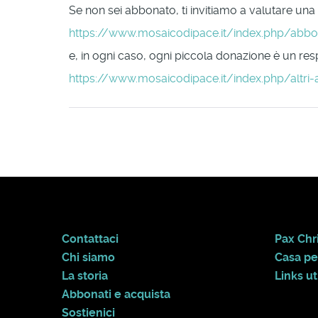
Se non sei abbonato, ti invitiamo a valutare una
https://www.mosaicodipace.it/index.php/abb
e, in ogni caso, ogni piccola donazione è un respi
https://www.mosaicodipace.it/index.php/altri-
Contattaci
Pax Chri
Chi siamo
Casa pe
La storia
Links uti
Abbonati e acquista
Sostienici