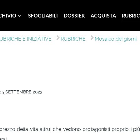
CHIVIO
SFOGLIABILI
DOSSIER
ACQUISTA
RUBRIC
UBRICHE E INIZIATIVE
RUBRICHE
Mosaico dei giorni
05 SETTEMBRE 2023
 disprezzo della vita altrui che vedono protagonisti proprio i 
rsi.