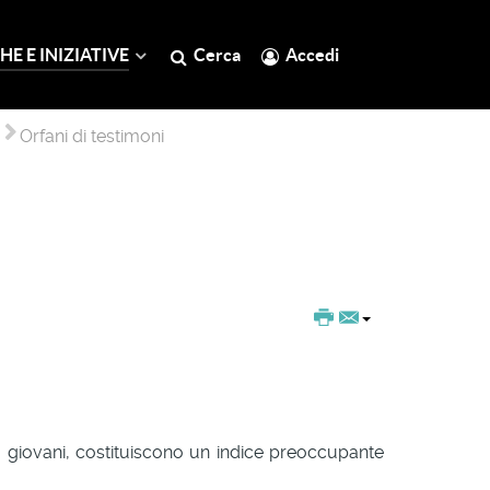
HE E INIZIATIVE
Cerca
Accedi
Orfani di testimoni
più giovani, costituiscono un indice preoccupante