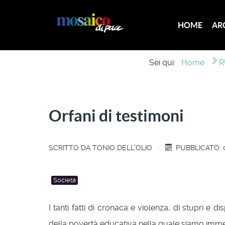
HOME
AR
Sei qui:
Home
R
Orfani di testimoni
SCRITTO DA
TONIO DELL'OLIO
PUBBLICATO: 
Società
I tanti fatti di cronaca e violenza, di stupri e
della povertà educativa nella quale siamo imme