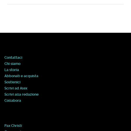
Contattaci
Chi siamo
La storia
Abbonati e acquista
Sostienici
Scrivi ad Alex
Scrivi alla redazione
Collabora
Pax Christi