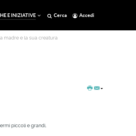
HE E INIZIATIVE
Cerca
Accedi
a madre e la sua creatura
ermi piccoli e grandi,