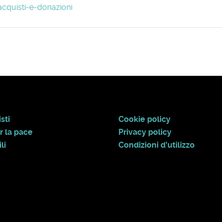
acquisti-e-donazioni
sti
Cookie policy
r la pace
Privacy policy
li
Condizioni d'utilizzo