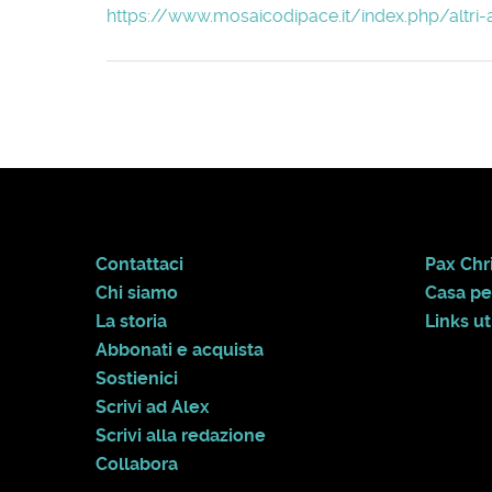
https://www.mosaicodipace.it/index.php/altri-
Contattaci
Pax Chri
Chi siamo
Casa pe
La storia
Links uti
Abbonati e acquista
Sostienici
Scrivi ad Alex
Scrivi alla redazione
Collabora