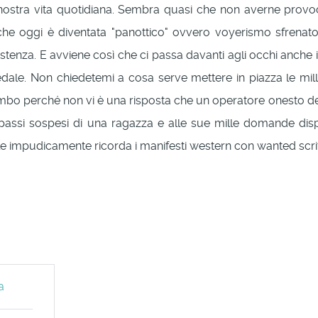
 nostra vita quotidiana. Sembra quasi che non averne provoc
 che oggi è diventata "panottico" ovvero voyerismo sfrenato c
istenza. E avviene così che ci passa davanti agli occhi an
dale. Non chiedetemi a cosa serve mettere in piazza le mill
embo perché non vi è una risposta che un operatore onesto de
 ai passi sospesi di una ragazza e alle sue mille domande d
e impudicamente ricorda i manifesti western con wanted scritto
a