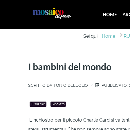
HOME
AR
Sei qui:
Home
RU
I bambini del mondo
SCRITTO DA
TONIO DELL'OLIO
PUBBLICATO: 2
Disarmo
Società
L’inchiostro per il piccolo Charlie Gard si va l
sterili, strumentali. Che non sempre sono state 