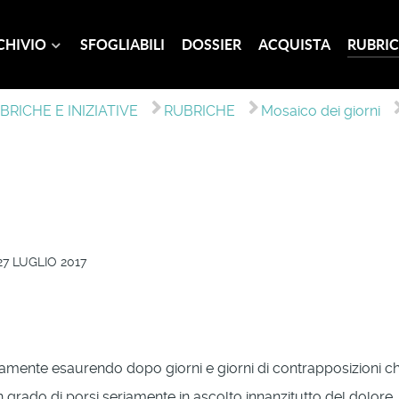
CHIVIO
SFOGLIABILI
DOSSIER
ACQUISTA
RUBRIC
BRICHE E INIZIATIVE
RUBRICHE
Mosaico dei giorni
7 LUGLIO 2017
entamente esaurendo dopo giorni e giorni di contrapposizioni c
in grado di porsi seriamente in ascolto innanzitutto del dolor