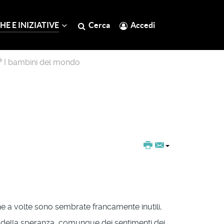
HE E INIZIATIVE
Cerca
Accedi
I bambini del mondo
he a volte sono sembrate francamente inutili,
e, della speranza, comunque dei sentimenti dei