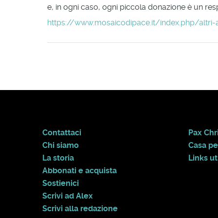
e, in ogni caso, ogni piccola donazione è un respi
https://www.mosaicodipace.it/index.php/altri-
Contattaci
Pax Chri
Chi siamo
Casa pe
La storia
Links uti
Abbonati e acquista
Sostienici
Scrivi ad Alex
Scrivi alla redazione