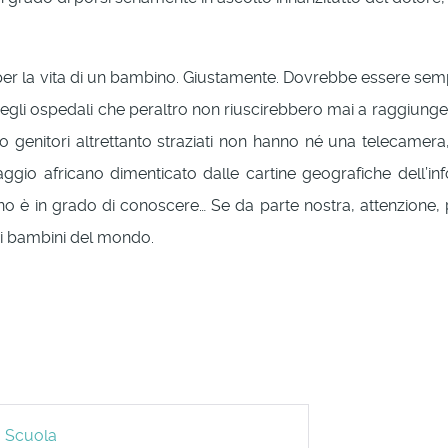
tto per la vita di un bambino. Giustamente. Dovrebbe essere se
egli ospedali che peraltro non riuscirebbero mai a raggiung
do genitori altrettanto straziati non hanno né una telecame
aggio africano dimenticato dalle cartine geografiche dell’in
o è in grado di conoscere… Se da parte nostra, attenzione,
i i bambini del mondo.
a Scuola