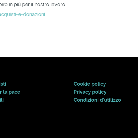
ro in più per il nostro lavoro:
acquisti-e-donazioni
sti
Cookie policy
r la pace
Privacy policy
li
Condizioni d'utilizzo