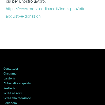
più per il nostro lavoro:
https://www.mosaicodipace.it/index.php/altri-
acquisti-e-donazioni
Contattaci
Chi siamo
La storia
Abbonati e acquista
Sostienici
Scrivi ad Alex
Scrivi alla redazione
Collabora