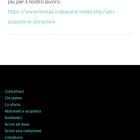
più per il nostro lavoro:
https://www.mosaicodipace.it/index.php/altri-
acquisti-e-donazioni
Contattaci
Chi siamo
La storia
Abbonati e acquista
Sostienici
Scrivi ad Alex
Scrivi alla redazione
Collabora