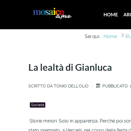
HOME
AR
Sei qui:
Home
RU
La lealtà di Gianluca
SCRITTO DA
TONIO DELL'OLIO
PUBBLICATO: 1
Società
Storie minori. Solo in apparenza. Perché poi son
stato premiato, a Vercelli, nel corso della festa d