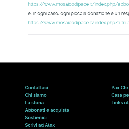
https://www.mosaicodipace.it/index.php/abb
e, in ogni caso, ogni piccola donazione è un respi
https://www.mosaicodipace.it/index.php/altri-
Contattaci
Pax Chri
Chi siamo
Casa pe
La storia
Links uti
Abbonati e acquista
Sostienici
Scrivi ad Alex