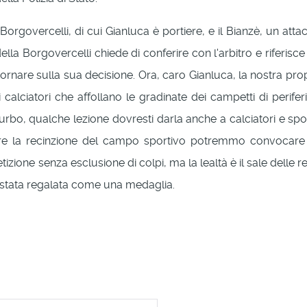
l Borgovercelli, di cui Gianluca è portiere, e il Bianzè, un at
della Borgovercelli chiede di conferire con l'arbitro e riferis
e ritornare sulla sua decisione. Ora, caro Gianluca, la nostra p
 calciatori che affollano le gradinate dei campetti di periferia
urbo, qualche lezione dovresti darla anche a calciatori e spo
re la recinzione del campo sportivo potremmo convocare dip
ione senza esclusione di colpi, ma la lealtà è il sale delle rel
è stata regalata come una medaglia.