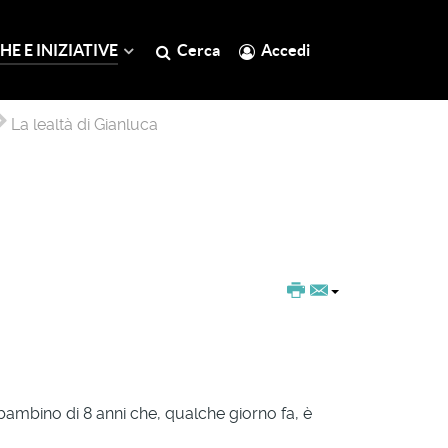
HE E INIZIATIVE
Cerca
Accedi
La lealtà di Gianluca
bambino di 8 anni che, qualche giorno fa, è