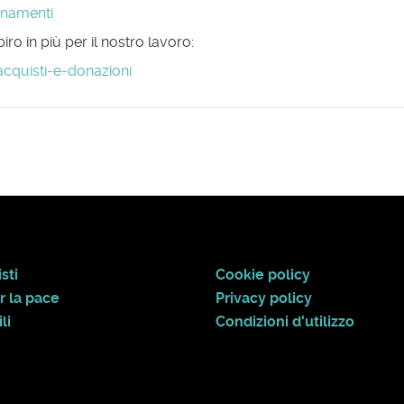
onamenti
ro in più per il nostro lavoro:
acquisti-e-donazioni
sti
Cookie policy
r la pace
Privacy policy
li
Condizioni d'utilizzo